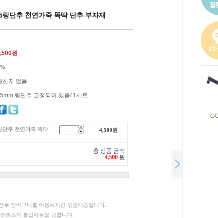
5링단추 천연가죽 똑딱 단추 부자재
,500
원
2%
원산지 없음
15mm 링단추 고정되어 있음/ 1세트
링단추 천연가죽 똑딱
4,500
원
총 상품 금액
4,500
원
경우 장바구니를 이용하시면 묶음배송됩니다.
 컨텐츠의 불법사용을 금합니다.