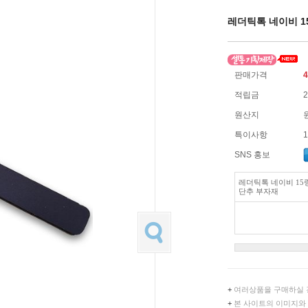
레더틱톡 네이비 1
판매가격
4
적립금
원산지
특이사항
SNS 홍보
레더틱톡 네이비 15
단추 부자재
+
여러상품을 구매하실 
+
본 사이트의 이미지와