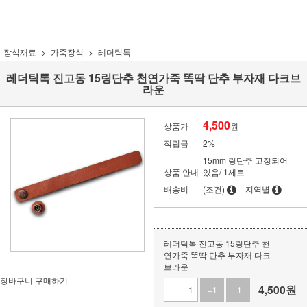
장식재료
가죽장식
레더틱톡
레더틱톡 진고동 15링단추 천연가죽 똑딱 단추 부자재 다크브
라운
4,500
상품가
원
적립금
2%
15mm 링단추 고정되어
상품 안내
있음/ 1세트
배송비
(조건)
지역별
레더틱톡 진고동 15링단추 천
연가죽 똑딱 단추 부자재 다크
브라운
장바구니
구매하기
4,500
원
+1
-1