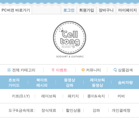
PC버전 바로가기
로그인
회원가입
장바구니
마이페이지
전체 카테고리
이벤트
커뮤니티
상품검색
초보자
북아트
동영상
레더브릭
솜씨자랑
가이드
레시피
강좌
동영상
키트(D.I.Y)
레더브릭
패키지
종이&속지
커버
도구&금속재료
장식재료
할인상품
강좌
개인결제창