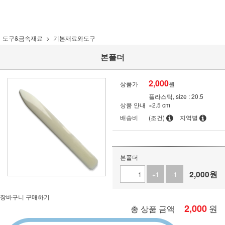
도구&금속재료
기본재료와도구
본폴더
2,000
상품가
원
플라스틱, size : 20.5
상품 안내
×2.5 cm
배송비
(조건)
지역별
본폴더
2,000
원
+1
-1
장바구니
구매하기
2,000
원
총 상품 금액