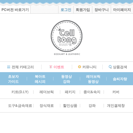
PC버전 바로가기
로그인
회원가입
장바구니
마이페이지
전체 카테고리
이벤트
커뮤니티
상품검색
초보자
북아트
동영상
레더브릭
솜씨자랑
가이드
레시피
강좌
동영상
키트(D.I.Y)
레더브릭
패키지
종이&속지
커버
도구&금속재료
장식재료
할인상품
강좌
개인결제창