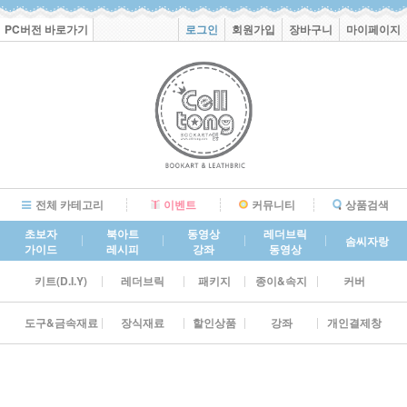
PC버전 바로가기
로그인
회원가입
장바구니
마이페이지
전체 카테고리
이벤트
커뮤니티
상품검색
초보자
북아트
동영상
레더브릭
솜씨자랑
가이드
레시피
강좌
동영상
키트(D.I.Y)
레더브릭
패키지
종이&속지
커버
도구&금속재료
장식재료
할인상품
강좌
개인결제창