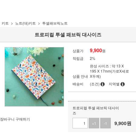
키트
노트(대)키트
투셀패브릭노트
트로피컬 투셀 패브릭 대사이즈
9,900
상품가
원
적립금
2%
완성 사이즈 : 약 13 X
195 X 17mm(가로X세로
상품 안내
X두께)
배송비
(조건)
지역별
트로피컬 투셀 패브릭 대사이
즈
장바구니
구매하기
9,900
원
+1
-1