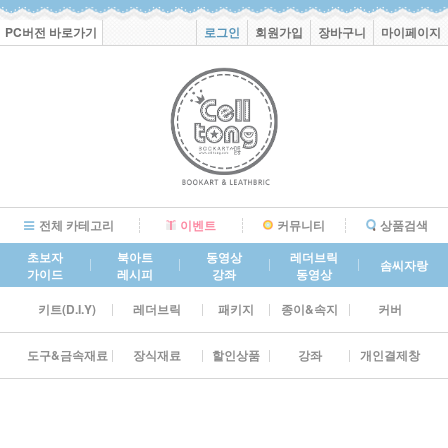
PC버전 바로가기
로그인
회원가입
장바구니
마이페이지
전체 카테고리
이벤트
커뮤니티
상품검색
초보자
북아트
동영상
레더브릭
솜씨자랑
가이드
레시피
강좌
동영상
키트(D.I.Y)
레더브릭
패키지
종이&속지
커버
도구&금속재료
장식재료
할인상품
강좌
개인결제창