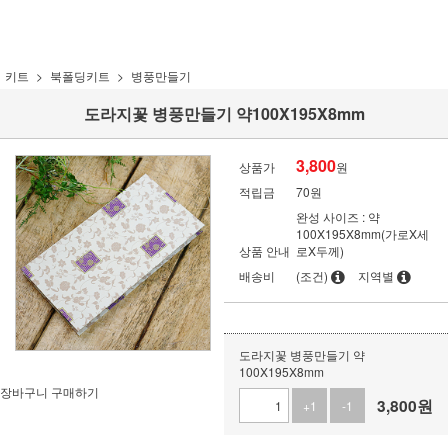
키트
북폴딩키트
병풍만들기
도라지꽃 병풍만들기 약100X195X8mm
3,800
상품가
원
적립금
70원
완성 사이즈 : 약
100X195X8mm(가로X세
상품 안내
로X두께)
배송비
(조건)
지역별
도라지꽃 병풍만들기 약
100X195X8mm
장바구니
구매하기
3,800
원
+1
-1