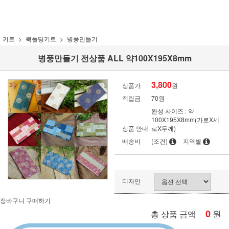
키트
북폴딩키트
병풍만들기
병풍만들기 전상품 ALL 약100X195X8mm
3,800
상품가
원
적립금
70원
완성 사이즈 : 약
100X195X8mm(가로X세
상품 안내
로X두께)
배송비
(조건)
지역별
디자인
장바구니
구매하기
0
원
총 상품 금액