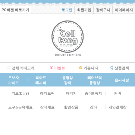
PC버전 바로가기
로그인
회원가입
장바구니
마이페이지
전체 카테고리
이벤트
커뮤니티
상품검색
초보자
북아트
동영상
레더브릭
솜씨자랑
가이드
레시피
강좌
동영상
키트(D.I.Y)
레더브릭
패키지
종이&속지
커버
도구&금속재료
장식재료
할인상품
강좌
개인결제창