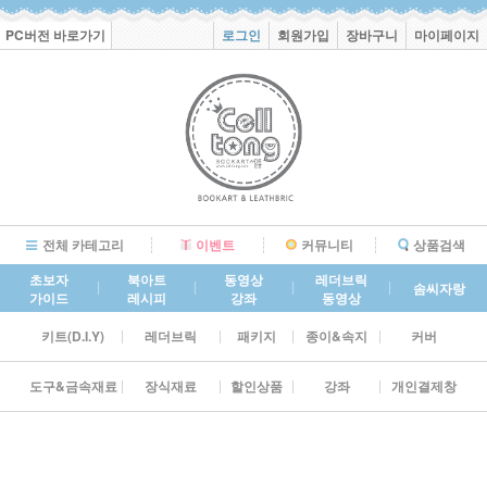
PC버전 바로가기
로그인
회원가입
장바구니
마이페이지
전체 카테고리
이벤트
커뮤니티
상품검색
초보자
북아트
동영상
레더브릭
솜씨자랑
가이드
레시피
강좌
동영상
키트(D.I.Y)
레더브릭
패키지
종이&속지
커버
도구&금속재료
장식재료
할인상품
강좌
개인결제창