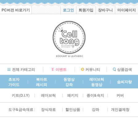
PC버전 바로가기
로그인
회원가입
장바구니
마이페이지
전체 카테고리
이벤트
커뮤니티
상품검색
초보자
북아트
동영상
레더브릭
솜씨자랑
가이드
레시피
강좌
동영상
키트(D.I.Y)
레더브릭
패키지
종이&속지
커버
도구&금속재료
장식재료
할인상품
강좌
개인결제창