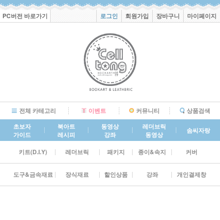
PC버전 바로가기
로그인
회원가입
장바구니
마이페이지
전체 카테고리
이벤트
커뮤니티
상품검색
초보자
북아트
동영상
레더브릭
솜씨자랑
가이드
레시피
강좌
동영상
키트(D.I.Y)
레더브릭
패키지
종이&속지
커버
도구&금속재료
장식재료
할인상품
강좌
개인결제창