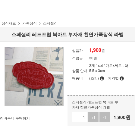
장식재료
가죽장식
스페셜리
스페셜리 레드프럽 북아트 부자재 천연가죽장식 라벨
1,900
상품가
원
적립금
30원
2개 1set / 가로x세로 : 약
상품 안내
5.5 x 3cm
배송비
(조건)
지역별
스페셜리 레드프럽 북아트 부
자재 천연가죽장식 라벨
1,900
원
+1
-1
장바구니
구매하기