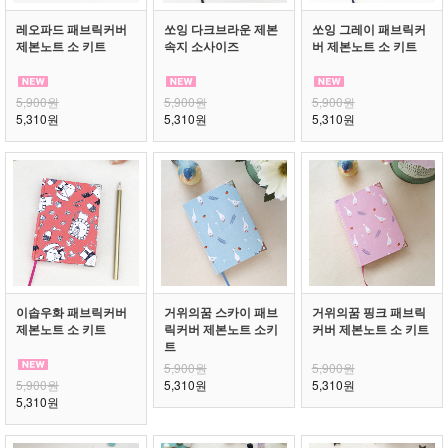
레오파드 패브릭커버
쏘잉 다크브라운 제본
쏘잉 그레이 패브릭커
제본노트 소 키트
속지 소사이즈
버 제본노트 소 키트
5,900원
5,900원
5,900원
5,310원
5,310원
5,310원
이솝우화 패브릭커버
거위의꿈 스카이 패브
거위의꿈 핑크 패브릭
제본노트 소 키트
릭커버 제본노트 소키
커버 제본노트 소 키트
트
5,900원
5,900원
5,900원
5,310원
5,310원
5,310원