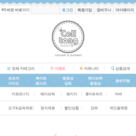
PC버전 바로가기
로그인
회원가입
장바구니
마이페이지
전체 카테고리
이벤트
커뮤니티
상품검색
초보자
북아트
동영상
레더브릭
솜씨자랑
가이드
레시피
강좌
동영상
키트(D.I.Y)
레더브릭
패키지
종이&속지
커버
도구&금속재료
장식재료
할인상품
강좌
개인결제창