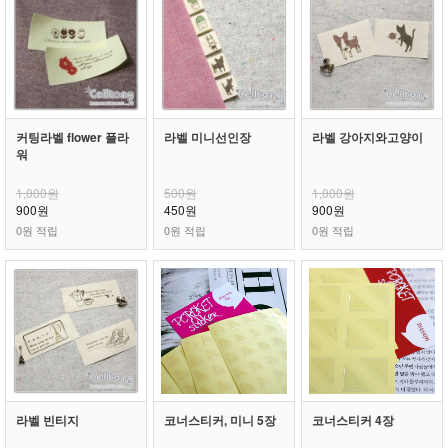
커팅라벨 flower 플라
라벨 미니선인장
라벨 강아지와고양이
워
1,000원
500원
1,000원
900원
450원
900원
0원 적립
0원 적립
0원 적립
라벨 빈티지
코너스티커, 미니 5장
코너스티커 4장