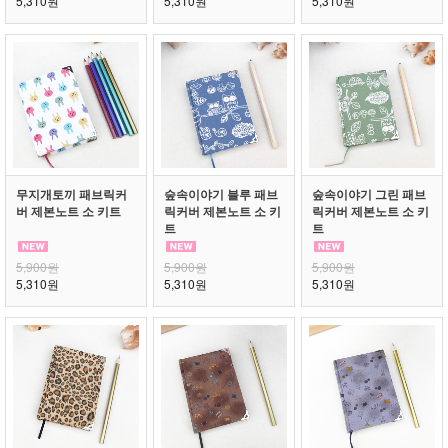
5,310원
5,310원
5,310원
무지개토끼 패브릭커
숲속이야기 블루 패브
숲속이야기 그린 패브
버 제본노트 소 키트
릭커버 제본노트 소 키
릭커버 제본노트 소 키
트
트
5,900원
5,900원
5,900원
5,310원
5,310원
5,310원