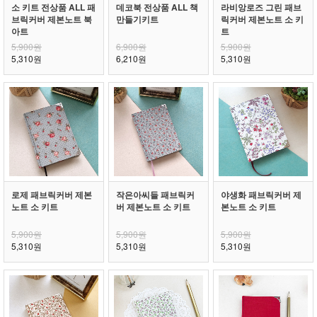
소 키트 전상품 ALL 패
데코북 전상품 ALL 책
라비앙로즈 그린 패브
브릭커버 제본노트 북
만들기키트
릭커버 제본노트 소 키
아트
트
5,900원
6,900원
5,900원
5,310원
6,210원
5,310원
로제 패브릭커버 제본
작은아씨들 패브릭커
야생화 패브릭커버 제
노트 소 키트
버 제본노트 소 키트
본노트 소 키트
5,900원
5,900원
5,900원
5,310원
5,310원
5,310원