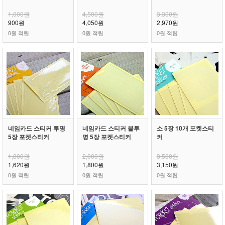
1,000원
4,500원
3,300원
900원
4,050원
2,970원
0원 적립
0원 적립
0원 적립
네임카드 스티커 투명
네임카드 스티커 불투
소 5장 10개 포켓스티
5장 포켓스티커
명 5장 포켓스티커
커
1,800원
2,000원
3,500원
1,620원
1,800원
3,150원
0원 적립
0원 적립
0원 적립