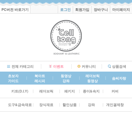
PC버전 바로가기
로그인
회원가입
장바구니
마이페이지
전체 카테고리
이벤트
커뮤니티
상품검색
초보자
북아트
동영상
레더브릭
솜씨자랑
가이드
레시피
강좌
동영상
키트(D.I.Y)
레더브릭
패키지
종이&속지
커버
도구&금속재료
장식재료
할인상품
강좌
개인결제창