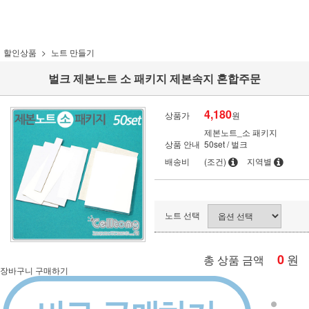
할인상품
노트 만들기
벌크 제본노트 소 패키지 제본속지 혼합주문
4,180
상품가
원
제본노트_소 패키지
상품 안내
50set / 벌크
배송비
(조건)
지역별
노트 선택
0
원
총 상품 금액
장바구니
구매하기