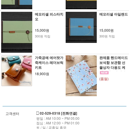
메모리셀 피스타치
메모리셀 아일랜드
오
15,000원
15,000원
300원 적립
300원 적립
가죽공예 에어팟가
완제품 핸드메이드
죽케이스 레더브릭
보석함 보관함 선
키트
물상자 다용도 케
이스 패브릭 커버
18,900원
까또나주 벚꽃 라
(품절)
이트스틸블루
02-529-0318 [전화연결]
고객센터
평일 : AM 10:00 ~ PM 05:00
점심 : AM 12:00 ~ PM 01:00
토 / 일 / 공휴일 휴무