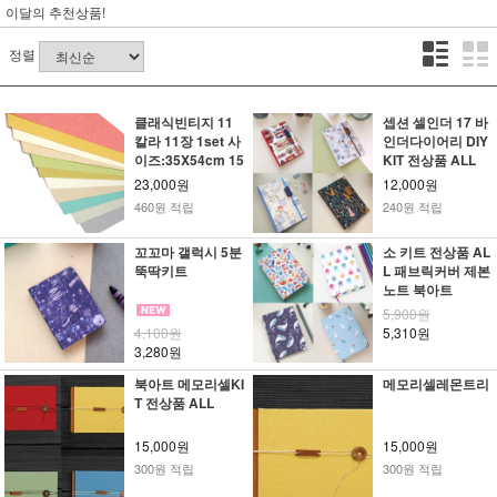
이달의 추천상품!
정렬
클래식빈티지 11
셉션 셀인더 17 바
칼라 11장 1set 사
인더다이어리 DIY
이즈:35X54cm 15
KIT 전상품 ALL
7g
23,000원
12,000원
460원 적립
240원 적립
꼬꼬마 갤럭시 5분
소 키트 전상품 AL
뚝딱키트
L 패브릭커버 제본
노트 북아트
5,900원
4,100원
5,310원
3,280원
북아트 메모리셀KI
메모리셀레몬트리
T 전상품 ALL
15,000원
15,000원
300원 적립
300원 적립