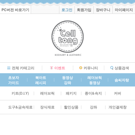
PC버전 바로가기
로그인
회원가입
장바구니
마이페이지
전체 카테고리
이벤트
커뮤니티
상품검색
초보자
북아트
동영상
레더브릭
솜씨자랑
가이드
레시피
강좌
동영상
키트(D.I.Y)
레더브릭
패키지
종이&속지
커버
도구&금속재료
장식재료
할인상품
강좌
개인결제창