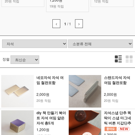
20원 적립
12원 적립
19원 적립
1
/
1
정렬
네모자석 자석 여
스탠드자석 자석
밈 철판포함
여밈 철판포함
2,000원
2,000원
20원 적립
20원 적립
diy 책 만들기 북아
자석스냅 단추 똑
트 자석 여밈 얇은
딱이 스냅 마그네
자석 총5개
틱 버튼 지갑단추
흑도금15mm
1,200원
1,200원