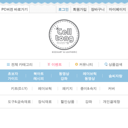
PC버전 바로가기
로그인
회원가입
장바구니
마이페이지
전체 카테고리
이벤트
커뮤니티
상품검색
초보자
북아트
동영상
레더브릭
솜씨자랑
가이드
레시피
강좌
동영상
키트(D.I.Y)
레더브릭
패키지
종이&속지
커버
도구&금속재료
장식재료
할인상품
강좌
개인결제창