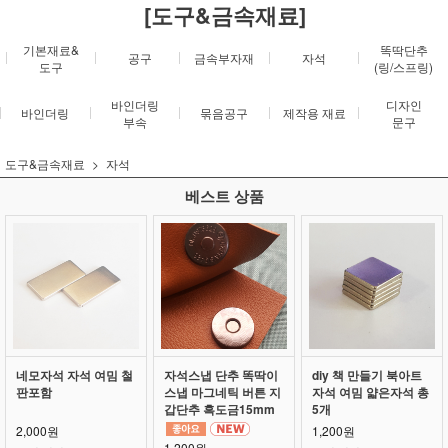
[도구&금속재료]
기본재료&
똑딱단추
공구
금속부자재
자석
도구
(링/스프링)
바인더링
디자인
바인더링
묶음공구
제작용 재료
부속
문구
도구&금속재료
자석
베스트 상품
네모자석 자석 여밈 철
자석스냅 단추 똑딱이
diy 책 만들기 북아트
판포함
스냅 마그네틱 버튼 지
자석 여밈 얇은자석 총
갑단추 흑도금15mm
5개
2,000원
1,200원
1,200원