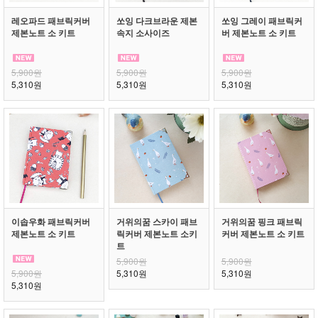
레오파드 패브릭커버
쏘잉 다크브라운 제본
쏘잉 그레이 패브릭커
제본노트 소 키트
속지 소사이즈
버 제본노트 소 키트
5,900원
5,900원
5,900원
5,310원
5,310원
5,310원
이솝우화 패브릭커버
거위의꿈 스카이 패브
거위의꿈 핑크 패브릭
제본노트 소 키트
릭커버 제본노트 소키
커버 제본노트 소 키트
트
5,900원
5,900원
5,900원
5,310원
5,310원
5,310원