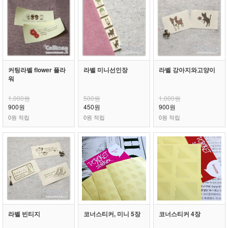
커팅라벨 flower 플라
라벨 미니선인장
라벨 강아지와고양이
워
1,000원
500원
1,000원
900원
450원
900원
0원 적립
0원 적립
0원 적립
라벨 빈티지
코너스티커, 미니 5장
코너스티커 4장