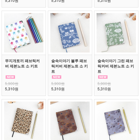
5,310원
5,310원
5,310원
무지개토끼 패브릭커
숲속이야기 블루 패브
숲속이야기 그린 패브
버 제본노트 소 키트
릭커버 제본노트 소 키
릭커버 제본노트 소 키
트
트
5,900원
5,900원
5,900원
5,310원
5,310원
5,310원