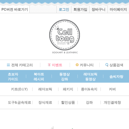
PC버전 바로가기
로그인
회원가입
장바구니
마이페이지
전체 카테고리
이벤트
커뮤니티
상품검색
초보자
북아트
동영상
레더브릭
솜씨자랑
가이드
레시피
강좌
동영상
키트(D.I.Y)
레더브릭
패키지
종이&속지
커버
도구&금속재료
장식재료
할인상품
강좌
개인결제창