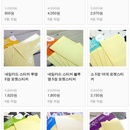
1,000원
4,500원
3,300원
900원
4,050원
2,970원
0원 적립
0원 적립
0원 적립
네임카드 스티커 투명
네임카드 스티커 불투
소 5장 10개 포켓스티
5장 포켓스티커
명 5장 포켓스티커
커
1,800원
2,000원
3,500원
1,620원
1,800원
3,150원
0원 적립
0원 적립
0원 적립