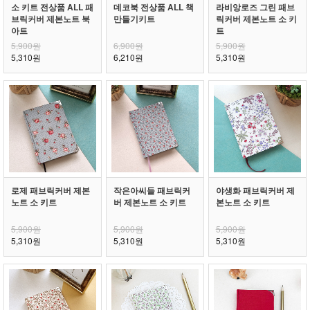
소 키트 전상품 ALL 패
데코북 전상품 ALL 책
라비앙로즈 그린 패브
브릭커버 제본노트 북
만들기키트
릭커버 제본노트 소 키
아트
트
5,900원
6,900원
5,900원
5,310원
6,210원
5,310원
로제 패브릭커버 제본
작은아씨들 패브릭커
야생화 패브릭커버 제
노트 소 키트
버 제본노트 소 키트
본노트 소 키트
5,900원
5,900원
5,900원
5,310원
5,310원
5,310원