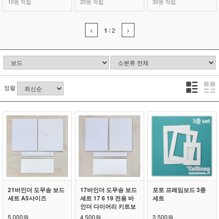
10원 적립
20원 적립
30원 적립
1
/
2
정렬
21바인더 도무송 보드
17바인더 도무송 보드
포토 프레임보드 3종
세트 A5사이즈
세트 17 6 19 전용 바
세트
인더 다이어리 키트보
드
5,000원
4,500원
3,500원