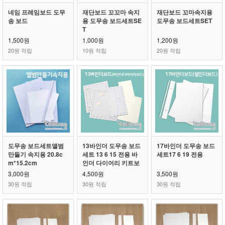
네임 프레임보드 도무
재단보드 꼬꼬마 속지
재단보드 꼬마속지용
송 보드
용 도무송 보드세트SE
도무송 보드세트SET
T
1,500원
1,000원
1,200원
20원 적립
10원 적립
20원 적립
도무송 보드세트앨범
13바인더 도무송 보드
17바인더 도무송 보드
만들기 속지용 20.8c
세트 13 6 15 전용 바
세트17 6 19 전용
m*15.2cm
인더 다이어리 키트보
드
3,000원
4,500원
3,500원
30원 적립
30원 적립
30원 적립