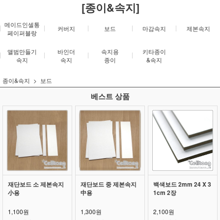
[종이&속지]
메이드인셀통
커버지
보드
마감속지
제본속지
페이퍼블랑
앨범만들기
바인더
속지용
키타종이
속지
속지
종이
&속지
종이&속지
보드
베스트 상품
재단보드 소 제본속지
재단보드 중 제본속지
백색보드 2mm 24 X 3
小용
中용
1cm 2장
1,100원
1,300원
2,100원