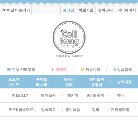
PC버전 바로가기
로그인
회원가입
장바구니
마이페이지
전체 카테고리
이벤트
커뮤니티
상품검색
초보자
북아트
동영상
레더브릭
솜씨자랑
가이드
레시피
강좌
동영상
키트(D.I.Y)
레더브릭
패키지
종이&속지
커버
도구&금속재료
장식재료
할인상품
강좌
개인결제창