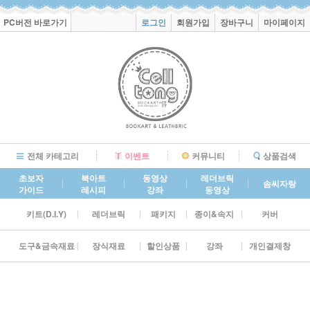
PC버전 바로가기
로그인
회원가입
장바구니
마이페이지
전체 카테고리
이벤트
커뮤니티
상품검색
초보자
북아트
동영상
레더브릭
솜씨자랑
가이드
레시피
강좌
동영상
키트(D.I.Y)
레더브릭
패키지
종이&속지
커버
도구&금속재료
장식재료
할인상품
강좌
개인결제창