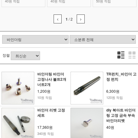
40원 적립
40원 적립
50원 적립
1
/
2
정렬
바인더링 바인더
TR펀치_바인더 고
고정나사 볼트2개
정 펀치
너트2개
1,200원
6,300원
10원 적립
120원 적립
바인더 리벳 고정
diy 북아트 바인더
세트
링 고정 금속 부속
바인더리벳
17,360원
40원
340원 적립