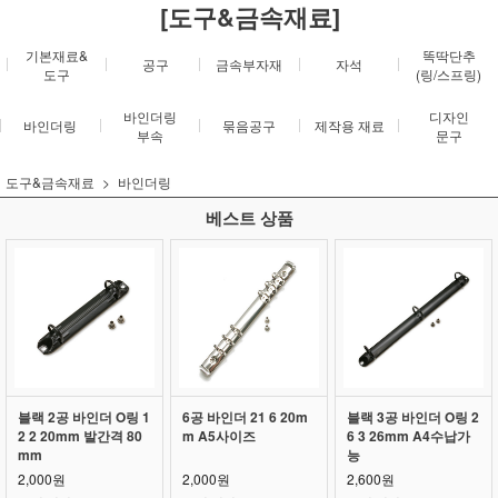
[도구&금속재료]
기본재료&
똑딱단추
공구
금속부자재
자석
도구
(링/스프링)
바인더링
디자인
바인더링
묶음공구
제작용 재료
부속
문구
도구&금속재료
바인더링
베스트 상품
블랙 2공 바인더 O링 1
6공 바인더 21 6 20m
블랙 3공 바인더 O링 2
2 2 20mm 발간격 80
m A5사이즈
6 3 26mm A4수납가
mm
능
2,000원
2,000원
2,600원