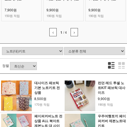
7,900원
9,900원
9,900원
150원 적립
190원 적립
190원 적립
1
/
4
정렬
대사이즈 패브릭
런던 레드 투셀 노
기본 노트키트 전
트KIT 패브릭 대사
상품
이즈
8,500원
9,900원
170원 적립
190원 적립
페이퍼커버노트 전
우주여행토끼 페이
상품 ALL 북아트
퍼커버 제본노트대
제본노트 대 사이
키트