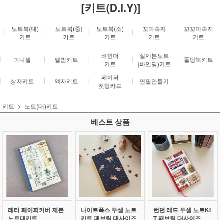
[키트(D.I.Y)]
노트북(대)
노트북(중)
노트북(소)
꼬마속지
꼬꼬마속지
키트
키트
키트
키트
키트
바인더
실제본노트
미니셀
앨범키트
폴딩북키트
키트
(바인딩)키트
페이퍼
상자키트
액자키트
연필만들기
컷팅카드
키트
노트(대)키트
베스트 상품
레터 페이퍼커버 제본
나이트폭스 투셀 노트
런던 레드 투셀 노트KI
노트대키트
키트 패브릭 대사이즈
T 패브릭 대사이즈