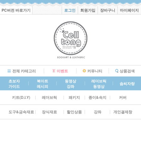
PC버전 바로가기
로그인
회원가입
장바구니
마이페이지
전체 카테고리
이벤트
커뮤니티
상품검색
초보자
북아트
동영상
레더브릭
솜씨자랑
가이드
레시피
강좌
동영상
키트(D.I.Y)
레더브릭
패키지
종이&속지
커버
도구&금속재료
장식재료
할인상품
강좌
개인결제창