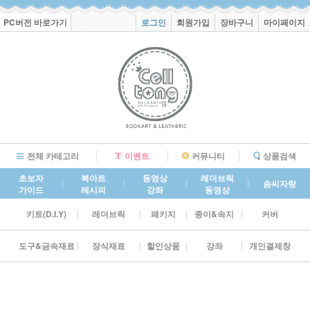
PC버전 바로가기
로그인
회원가입
장바구니
마이페이지
전체 카테고리
이벤트
커뮤니티
상품검색
초보자
북아트
동영상
레더브릭
솜씨자랑
가이드
레시피
강좌
동영상
키트(D.I.Y)
레더브릭
패키지
종이&속지
커버
도구&금속재료
장식재료
할인상품
강좌
개인결제창