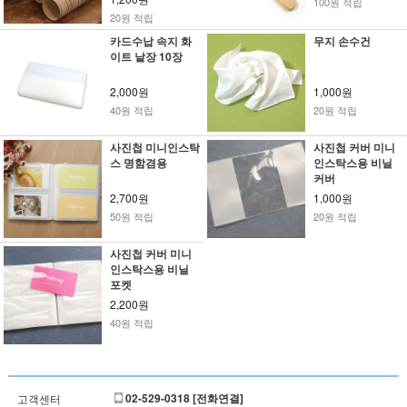
100원 적립
20원 적립
카드수납 속지 화
무지 손수건
이트 낱장 10장
2,000원
1,000원
40원 적립
20원 적립
사진첩 미니인스탁
사진첩 커버 미니
스 명함겸용
인스탁스용 비닐
커버
2,700원
1,000원
50원 적립
20원 적립
사진첩 커버 미니
인스탁스용 비닐
포켓
2,200원
40원 적립
02-529-0318 [전화연결]
고객센터