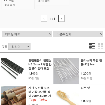
30원 적립
20원 적립
1
/
1
정렬
연필만들기 연필심
플라스틱 투명 관
HB 2mm 9개입 안
통 5개 1set
전 종이빨대 포장
diy
1,800원
1,200원
30원 적립
20원 적립
지관 지관통 포스
나무 빗
터 가죽 보관통 길
이 30cm,50cm 지
름 5cm 두께3mm
5,000원
3T
1,200원