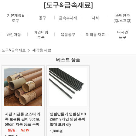
[도구&금속재료]
기본재료&
똑딱단추
공구
금속부자재
자석
도구
(링/스프링)
바인더링
디자인
바인더링
묶음공구
제작용 재료
부속
문구
도구&금속재료
제작용 재료
베스트 상품
지관 지관통 포스터 가
연필만들기 연필심 HB
죽 보관통 길이 30cm,
2mm 9개입 안전 종이
50cm 지름 5cm 두께
빨대 포장 diy
3mm 3T
1,800원
1,200원