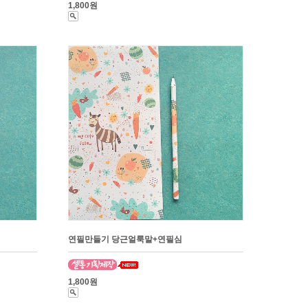
1,800원
연필만들기 당근얼룩말+연필심
1,800원