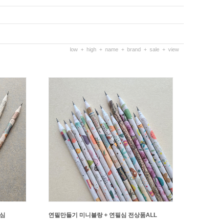
low
+
high
+
name
+
brand
+
sale
+
view
필심
연필만들기 미니블랑 + 연필심 전상품ALL