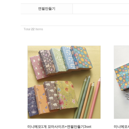
연필만들기
Total
22
Items
미니메모1개 꼬마사이즈+연필만들기3set
미니메모사