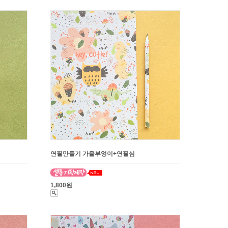
연필만들기 가을부엉이+연필심
1,800원