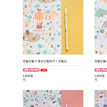
연필만들기 풍선모험토끼 + 연필심
연필만들기
1,800원
1,800원