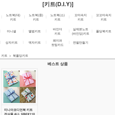
[키트(D.I.Y)]
노트북(대)
노트북(중)
노트북(소)
꼬마속지
꼬꼬마속지
키트
키트
키트
키트
키트
바인더
실제본노트
미니셀
앨범키트
폴딩북키트
키트
(바인딩)키트
페이퍼
상자키트
액자키트
연필만들기
컷팅카드
키트
북폴딩키트
베스트 상품
미니아코디언북 키트
전상품 ALL 약80X110