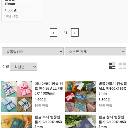
X9mm
4,500원
90원 적립
1
/
1
정렬
미니아코디언북 키
병풍만들기 전상품
트 전상품 ALL 약8
ALL 약100X195X
0X110X9mm
8mm
4,500원
3,800원
90원 적립
70원 적립
한글 녹색 병풍만
한글 청색 병풍만
들기 약100X195X
들기 약100X195X
8mm
8mm