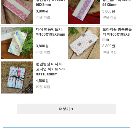
95X8mm
95X8mm
3,800원
3,800원
70원 적립
70원 적립
다식 병풍만들기
도라지꽃 병풍만들
약100X195X8mm
기 약100X195X8
mm
3,800원
3,800원
70원 적립
70원 적립
런던병정 미니 아
코디언 북키트 약8
0X110X9mm
4,500원
90원 적립
더보기 ▼