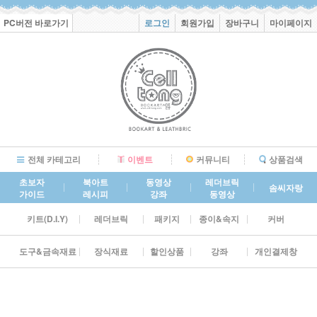
PC버전 바로가기
로그인
회원가입
장바구니
마이페이지
전체 카테고리
이벤트
커뮤니티
상품검색
초보자
북아트
동영상
레더브릭
솜씨자랑
가이드
레시피
강좌
동영상
키트(D.I.Y)
레더브릭
패키지
종이&속지
커버
도구&금속재료
장식재료
할인상품
강좌
개인결제창