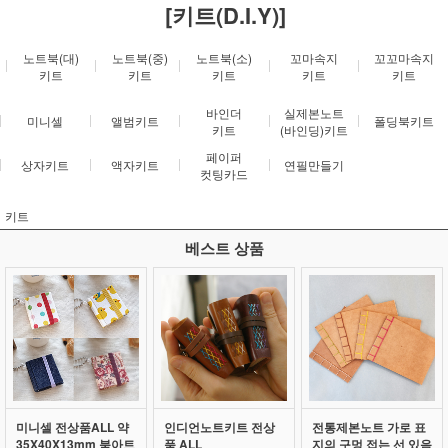
[키트(D.I.Y)]
노트북(대)
노트북(중)
노트북(소)
꼬마속지
꼬꼬마속지
키트
키트
키트
키트
키트
바인더
실제본노트
미니셀
앨범키트
폴딩북키트
키트
(바인딩)키트
페이퍼
상자키트
액자키트
연필만들기
컷팅카드
키트
베스트 상품
미니셀 전상품ALL 약
인디언노트키트 전상
전통제본노트 가로 표
35X40X13mm 북아트
품 ALL
지의 구멍 접는 선 있음