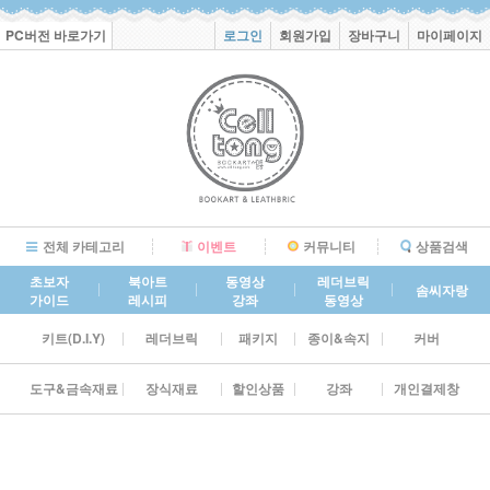
PC버전 바로가기
로그인
회원가입
장바구니
마이페이지
전체 카테고리
이벤트
커뮤니티
상품검색
초보자
북아트
동영상
레더브릭
솜씨자랑
가이드
레시피
강좌
동영상
키트(D.I.Y)
레더브릭
패키지
종이&속지
커버
도구&금속재료
장식재료
할인상품
강좌
개인결제창