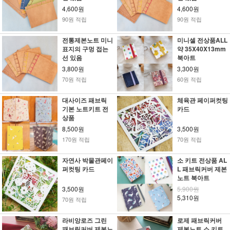
4,600원
4,600원
90원 적립
90원 적립
전통제본노트 미니
미니셀 전상품ALL
표지의 구멍 접는
약 35X40X13mm
선 있음
북아트
3,800원
3,300원
70원 적립
60원 적립
대사이즈 패브릭
체육관 페이퍼컷팅
기본 노트키트 전
카드
상품
8,500원
3,500원
170원 적립
70원 적립
자연사 박물관페이
소 키트 전상품 AL
퍼컷팅 카드
L 패브릭커버 제본
노트 북아트
3,500원
5,900원
5,310원
70원 적립
라비앙로즈 그린
로제 패브릭커버
패브릭커버 제본노
제본노트 소 키트