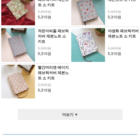
트 소 키트
5,900원
5,900원
5,310원
5,310원
작은아씨들 패브릭
야생화 패브릭커버
커버 제본노트 소
제본노트 소 키트
키트
5,900원
5,900원
5,310원
5,310원
빨간머리앤 베이지
패브릭커버 제본노
트 소 키트
5,900원
5,310원
더보기 ▼